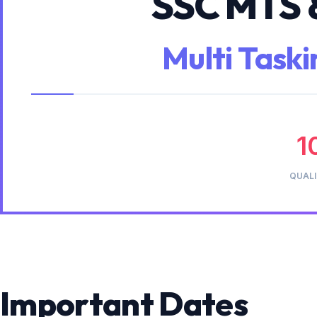
SSC MTS 
Multi Task
1
QUALI
Important Dates