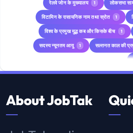
विटामिन के रासायनिक नाम तथा स्रोत
1
विश्व के प्रमुख युद्ध कब और किसके बीच
1
सदस्य न्यूनतम आयु
सल्तनत काल की प्रम
1
170 important Gk for CHSL
Admis
1
BSEB
Companies & Their Found
4
About JobTak
Qui
Current
Full Form Of Some techn
34
Important Gk for NTPC
Im
21
Indian Mountains - States
INDIA
1