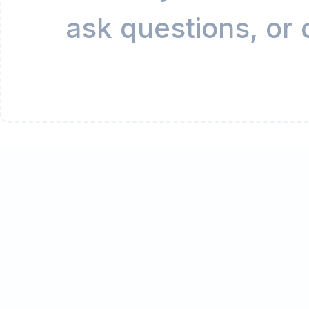
ask questions, or 
170 important Gk for CHSL
Admis
1
BSEB
Companies & Their Found
4
Current
Full Form Of Some techn
34
Important Gk for NTPC
Im
21
Indian Mountains - States
INDIA
1
Medhasoft
Most important Questio
1
NTA NEET UG 2026
PE
PM
1
1
Static G.K.
Syllabus
Un
80
4