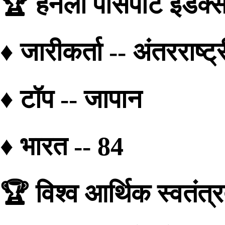
🏆
हेनली पासपोर्ट इंडेक
♦️
जारीकर्ता -- अंतरराष्ट
♦️
टॉप -- जापान
♦️
भारत --
84
🏆
विश्व आर्थिक स्वतंत