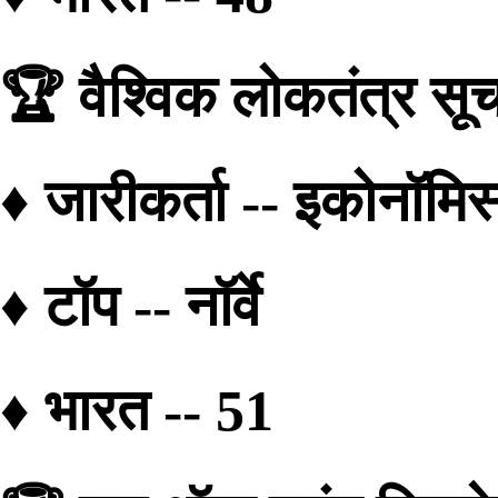
🏆
वैश्विक लोकतंत्र स
♦️
जारीकर्ता -- इकोनॉमिस्
♦️
टॉप -- नॉर्वे
♦️
भारत --
51