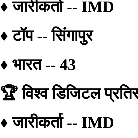
♦️
जारीकर्ता --
IMD
♦️
टॉप -- सिंगापुर
♦️
भारत --
43
🏆
विश्व डिजिटल प्रतिस
♦️
जारीकर्ता --
IMD