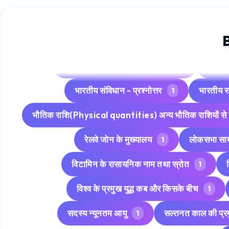
भारत की प्रमुख चित्रकला और संबंधित राज्य
भारत के प्रमुख नगरों के संस्थापक
भारत क
2
भारतीय संविधान - प्रश्नोत्तर
भारतीय स
1
भौतिक राशि(Physical quantities) अन्य भौतिक राशियों से 
रेलवे जोन के मुख्यालय
लोकसभा सामा
1
विटामिन के रासायनिक नाम तथा स्रोत
1
विश्व के प्रमुख युद्ध कब और किसके बीच
1
सदस्य न्यूनतम आयु
सल्तनत काल की प्रम
1