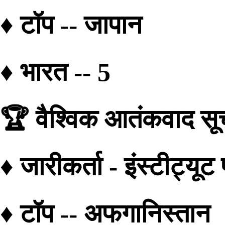
♦️
टॉप -- जापान
♦️
भारत --
5
🏆
वैश्विक आतंकवाद स
♦️
जारीकर्ता - इंस्टीट्य
♦️
टॉप -- अफगानिस्तान