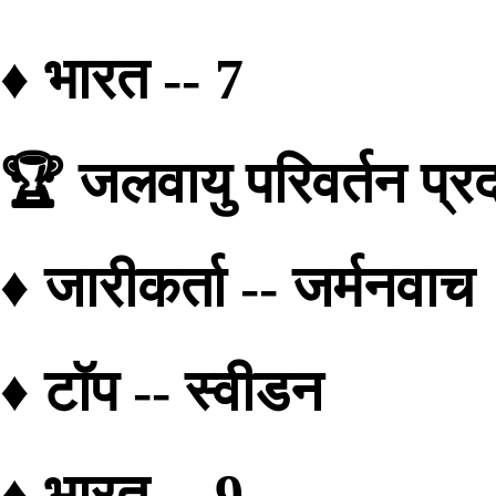
♦️
भारत --
7
🏆
जलवायु परिवर्तन प्र
♦️
जारीकर्ता -- जर्मनवाच
♦️
टॉप -- स्वीडन
♦️
भारत --
9