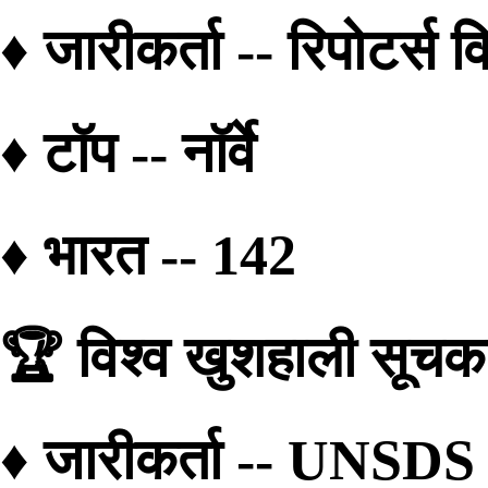
♦️
जारीकर्ता -- रिपोटर्स 
♦️
टॉप -- नॉर्वे
♦️
भारत --
142
🏆
विश्व खुशहाली सूचक
♦️
जारीकर्ता --
UNSDS