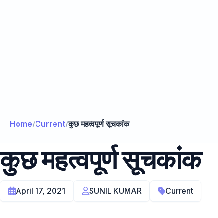
Home
Current
कुछ महत्वपूर्ण सूचकांक
/
/
कुछ महत्वपूर्ण सूचकांक
April 17, 2021
SUNIL KUMAR
Current